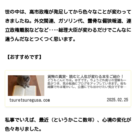
世の中は、高市政権が発足してから色々なことが変わって
きましたね。外交関連、ガソリン代、露骨な偏狭報道、連
立政権離脱などなど‥…総理大臣が変わるだけでこんなに
違うんだなとつくつく思います。
【おすすめです】
貨幣の真実- 読むと人生が変わる本をご紹介！
どうもこんにちは。ゆずです。ちょうど外周りの営業も一
息がつき、気分転換にブログをアップしていきます。桜も
綺麗で外は暖かいし、公園にでも出かけたい気分です🌸今
回は最近、私が読んでいる本に登場する公共貨幣について
語っていきたいと思います。本の題...
2025.02.25
tsuretsuregusa.com
私事でいえば、最近（というかここ数年）、心境の変化が
色々ありました。