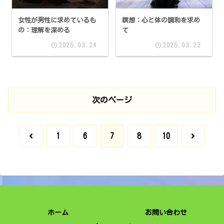
女性が男性に求めているも
瞑想：心と体の調和を求め
の：理解を深める
て
2025.03.24
2025.03.23
次のページ
前
次
1
6
7
8
10
へ
へ
ホーム
お問い合わせ