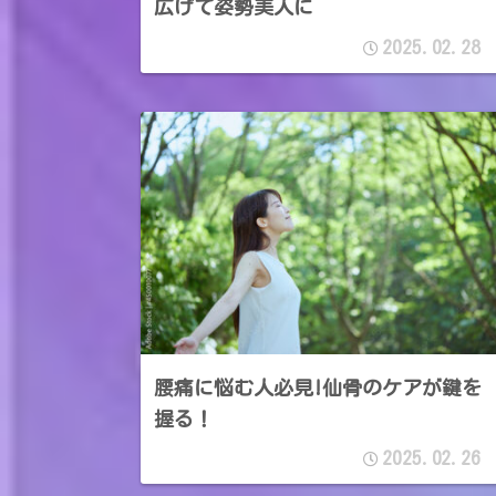
広げて姿勢美人に
2025.02.28
腰痛に悩む人必見!仙骨のケアが鍵を
握る！
2025.02.26