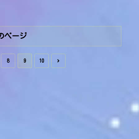
のページ
次
8
9
10
へ