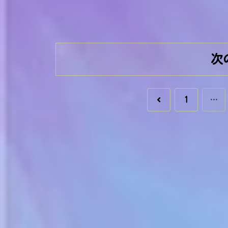
次
前
1
…
へ